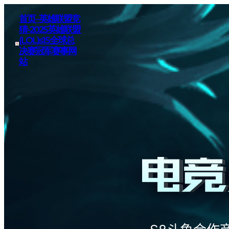
首页–英雄联盟竞
猜-2025英雄联盟
(LOL)s15全球总
决赛冠军赛事网
站