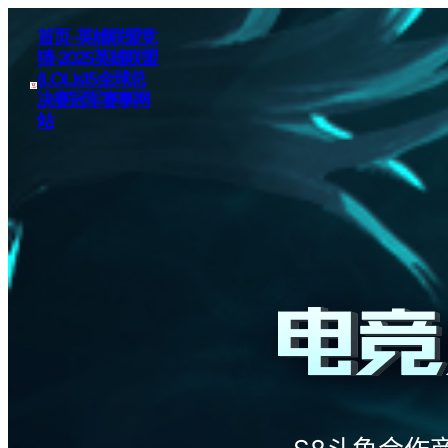
首页–英雄联盟竞
猜-2025英雄联盟
(LOL)s15全球总
决赛冠军赛事网
站