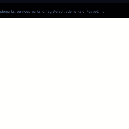
注网_S14英
赛电竞赛事竞