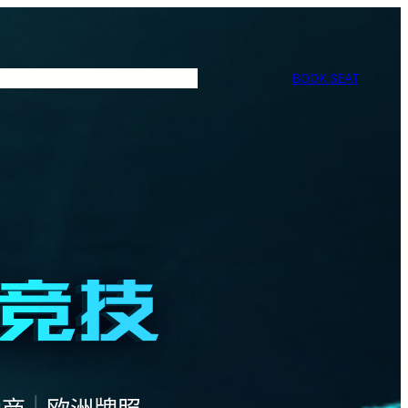
BOOK SEAT