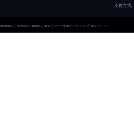
l总决赛外围_S
总决赛电竞赛事