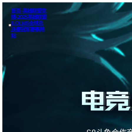
首页–英雄联盟竞
猜-2025英雄联盟
(LOL)s15全球总
决赛冠军赛事网
站